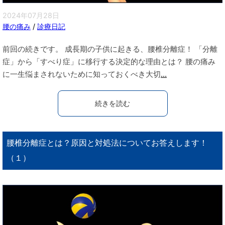
2024年07月28日
腰の痛み
/
診療日記
前回の続きです。 成長期の子供に起きる、腰椎分離症！ 「分離
症」から「すべり症」に移行する決定的な理由とは？ 腰の痛み
に一生悩まされないために知っておくべき大切
...
続きを読む
腰椎分離症とは？原因と対処法についてお答えします！
（１）