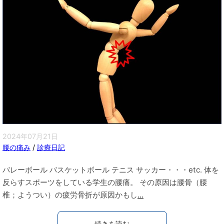
2024年07月21日
腰の痛み
/
診療日記
バレーボール バスケットボール テニス サッカー・・・etc. 体を
反らすスポーツをしている学生の腰痛。 その原因は腰骨（腰
椎；ようつい）の疲労骨折が原因かもし
...
続きを読む