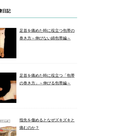
療日記
足首を痛めた時に役立つ包帯の
巻き方～伸びない綿包帯編～
足首を痛めた時に役立つ「包帯
の巻き方」～伸びる包帯編～
指先を傷めるとなぜズキズキと
痛むのか？