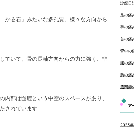
診療日
足の痛
「かる石」みたいな多孔質。様々な方向から
手の痛
首の痛
背中の
していて、骨の長軸方向からの力に強く、非
腰の痛
胸の痛
股関節
の内部は髄腔という中空のスペースがあり、
ア
たされています。
2025年