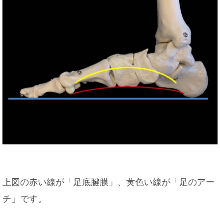
上図の赤い線が「足底腱膜」、黄色い線が「足のアー
チ」です。