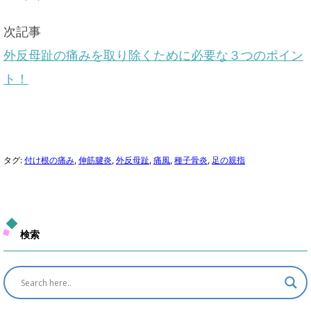
次記事
外反母趾の痛みを取り除くために必要な３つのポイン
ト！
タグ:
付け根の痛み
,
伸筋腱炎
,
外反母趾
,
痛風
,
種子骨炎
,
足の親指
検索