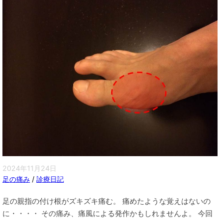
2024年11月24日
足の痛み
/
診療日記
足の親指の付け根がズキズキ痛む。 痛めたような覚えはないの
に・・・・ その痛み、痛風による発作かもしれませんよ。 今回