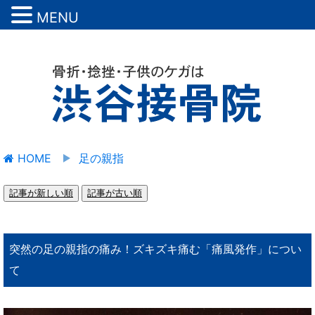
MENU
HOME
足の親指
記事が新しい順
記事が古い順
突然の足の親指の痛み！ズキズキ痛む「痛風発作」につい
て