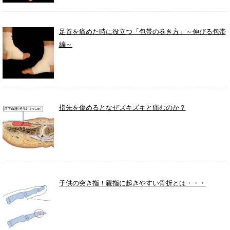
足首を痛めた時に役立つ「包帯の巻き方」～伸びる包帯
編～
指先を傷めるとなぜズキズキと痛むのか？
子供の突き指！親指に起きやすい骨折とは・・・