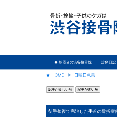
朝霞台の渋谷接骨院
診療日記
HOME
日曜日急患
記事が新しい順
記事が古い順
徒手整復で完治した手首の骨折症