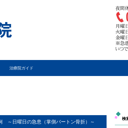
治療院ガイド
検
例 ～日曜日の急患（掌側バートン骨折）～