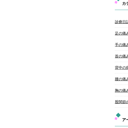
カ
診療日
足の痛
手の痛
首の痛
背中の
腰の痛
胸の痛
股関節
ア