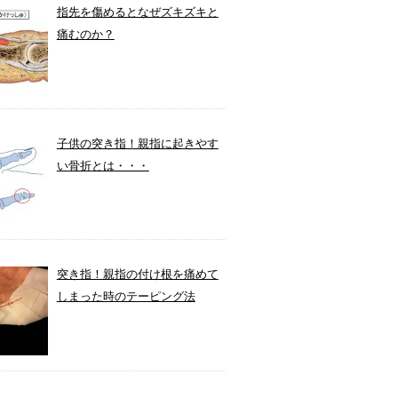
指先を傷めるとなぜズキズキと
痛むのか？
子供の突き指！親指に起きやす
い骨折とは・・・
突き指！親指の付け根を痛めて
しまった時のテーピング法