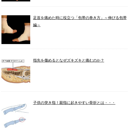
足首を痛めた時に役立つ「包帯の巻き方」～伸びる包帯
編～
指先を傷めるとなぜズキズキと痛むのか？
子供の突き指！親指に起きやすい骨折とは・・・