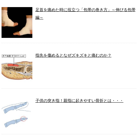
足首を痛めた時に役立つ「包帯の巻き方」～伸びる包帯
編～
指先を傷めるとなぜズキズキと痛むのか？
子供の突き指！親指に起きやすい骨折とは・・・