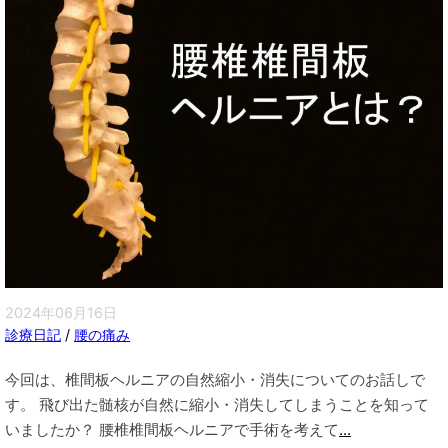
2024年06月16日
診療日記
/
腰の痛み
今回は、椎間板ヘルニアの自然縮小・消失についてのお話しで
す。 飛び出た髄核が自然に縮小・消失してしまうことを知って
いましたか？ 腰椎椎間板ヘルニアで手術を考えて
...