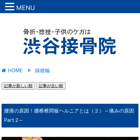
MENU
HOME
線維輪
記事が新しい順
記事が古い順
腰痛の原因！腰椎椎間板ヘルニアとは（２）～痛みの原因
Part 2～