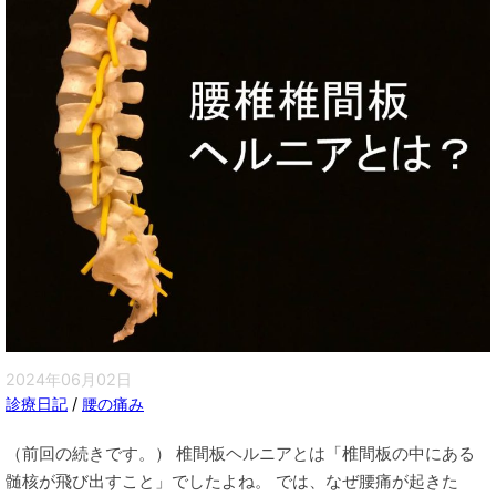
2024年06月02日
診療日記
/
腰の痛み
（前回の続きです。） 椎間板ヘルニアとは「椎間板の中にある
髄核が飛び出すこと」でしたよね。 では、なぜ腰痛が起きた